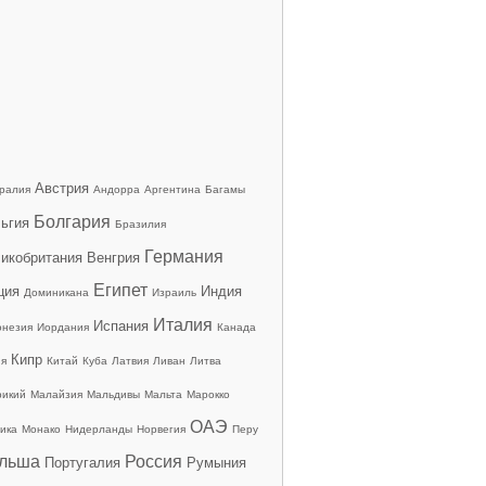
Австрия
ралия
Андорра
Аргентина
Багамы
Болгария
ьгия
Бразилия
Германия
икобритания
Венгрия
Египет
ция
Индия
Доминикана
Израиль
Италия
Испания
онезия
Иордания
Канада
Кипр
ия
Китай
Куба
Латвия
Ливан
Литва
рикий
Малайзия
Мальдивы
Мальта
Марокко
ОАЭ
ика
Монако
Нидерланды
Норвегия
Перу
льша
Россия
Португалия
Румыния