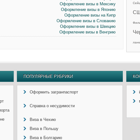
Сей
Оформление визы в Мексику
Оформление визы в Японию
С
Оформление визы на Кипр
Оформление визы в Словакию
Фил
Оформление визы в Швецию
Че
Оформление визы в Венгрию
ланк
ПОПУЛЯРНЫЕ РУБРИКИ
КО
Оформить загранпаспорт
рт
Справка о несудимости
порта
ине
Виза в Чехию
Виза в Польшу
Виза в Болгарию