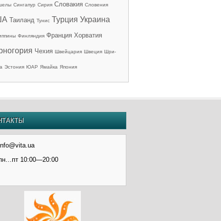
Словакия
шелы
Сингапур
Сирия
Словения
ША
Турция
Украина
Таиланд
Тунис
Франция
Хорватия
иппины
Финляндия
рногория
Чехия
Швейцария
Швеция
Шри-
а
Эстония
ЮАР
Ямайка
Япония
НТАКТЫ
info@vita.ua
пн…пт 10:00—20:00