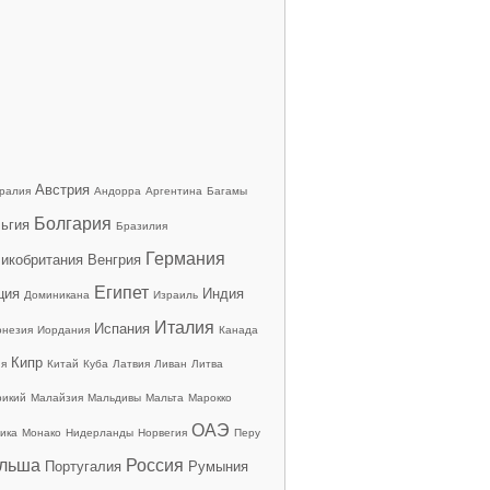
Австрия
ралия
Андорра
Аргентина
Багамы
Болгария
ьгия
Бразилия
Германия
икобритания
Венгрия
Египет
ция
Индия
Доминикана
Израиль
Италия
Испания
онезия
Иордания
Канада
Кипр
ия
Китай
Куба
Латвия
Ливан
Литва
рикий
Малайзия
Мальдивы
Мальта
Марокко
ОАЭ
ика
Монако
Нидерланды
Норвегия
Перу
льша
Россия
Португалия
Румыния