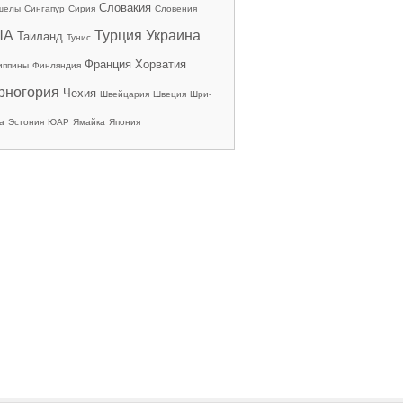
Словакия
шелы
Сингапур
Сирия
Словения
ША
Турция
Украина
Таиланд
Тунис
Франция
Хорватия
иппины
Финляндия
рногория
Чехия
Швейцария
Швеция
Шри-
а
Эстония
ЮАР
Ямайка
Япония