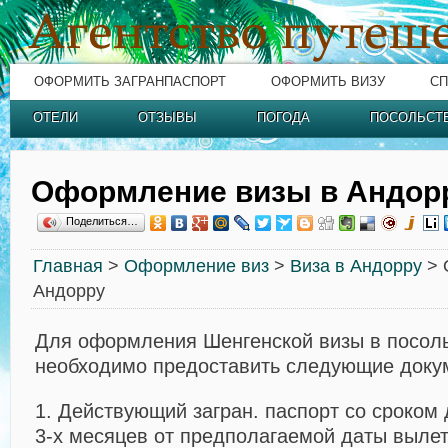
ОФОРМИТЬ ЗАГРАНПАСПОРТ
ОФОРМИТЬ ВИЗУ
СП
ОТЕЛИ
ОТЗЫВЫ
ПОГОДА
ПОСОЛЬСТ
Оформление визы в Андор
Поделиться…
Главная
>
Оформление виз
>
Виза в Андорру
> 
Андорру
Для оформления Шенгенской визы в посол
необходимо предоставить следующие доку
1. Действующий загран. паспорт со сроком
3-х месяцев от предполагаемой даты выле